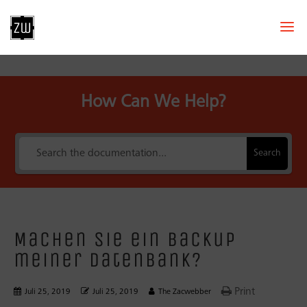
How Can We Help?
Search
Machen Sie ein Backup
meiner Datenbank?
Print
Juli 25, 2019
Juli 25, 2019
The Zacwebber