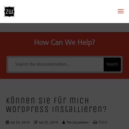
How Can We Help?
Search
Können Sie für mich
WordPress installieren?
Print
Juli 25, 2019
Juli 25, 2019
The Zacwebber