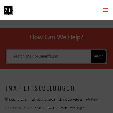
How Can We Help?
Search
IMAP Einstellungen
Print
März 12, 2021
März 12, 2021
The Zacwebber
Sie befinden sich hier:
IMAP Einstellungen
SCIO
Email