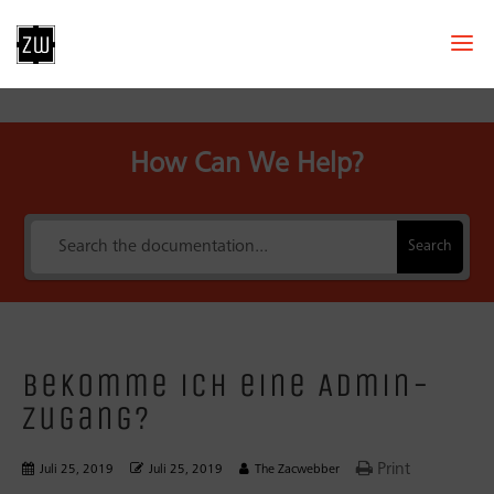
How Can We Help?
Search
Bekomme ich eine Admin-
Zugang?
Print
Juli 25, 2019
Juli 25, 2019
The Zacwebber