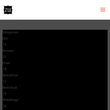
Kategorien
Divi
13
Domain
21
Email
18
Newsletter
12
Nextcloud
19
Webdesign
26