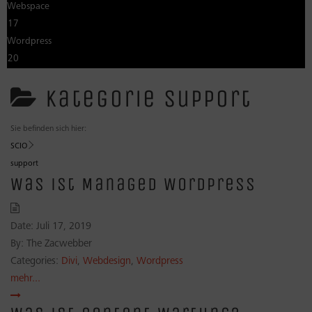
Webspace
17
Wordpress
20
Kategorie
support
Sie befinden sich hier:
SCIO
support
Was ist Managed WordPress
Date:
Juli 17, 2019
By:
The Zacwebber
Categories:
Divi
,
Webdesign
,
Wordpress
mehr...