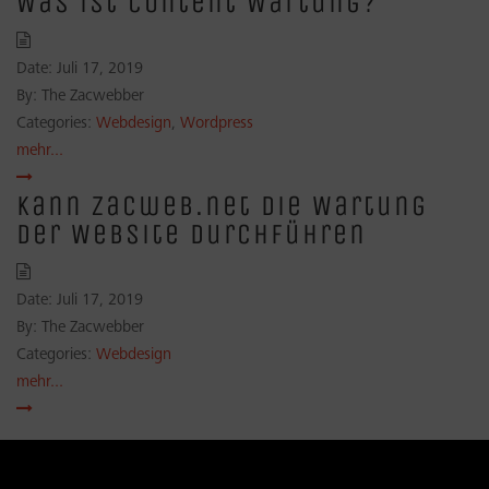
Was ist Content Wartung?
Date:
Juli 17, 2019
By:
The Zacwebber
Categories:
Webdesign
,
Wordpress
mehr...
Kann zacweb.net die Wartung
der Website durchführen
Date:
Juli 17, 2019
By:
The Zacwebber
Categories:
Webdesign
mehr...