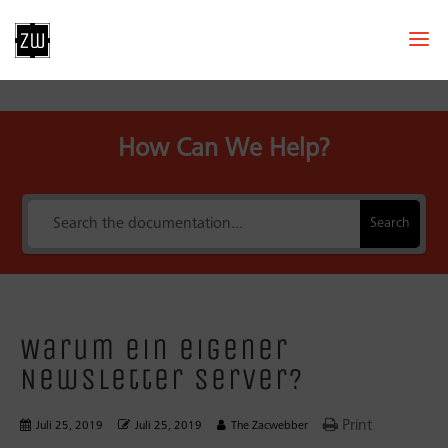
How Can We Help?
Search
Warum ein eigener
Newsletter Server?
Print
Juli 25, 2019
Juli 25, 2019
The Zacwebber