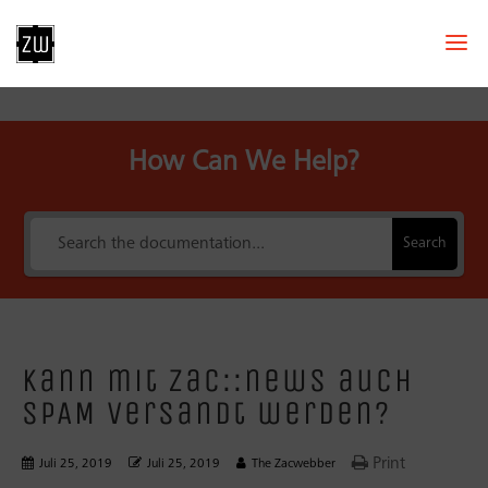
How Can We Help?
Search
Kann mit zac::news auch
SPAM versandt werden?
Print
Juli 25, 2019
Juli 25, 2019
The Zacwebber