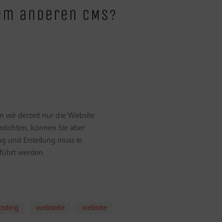
nem anderen CMS?
n wir derzeit nur die Website
möchten, können Sie aber
ng und Erstellung muss in
eführt werden.
sting
webseite
website