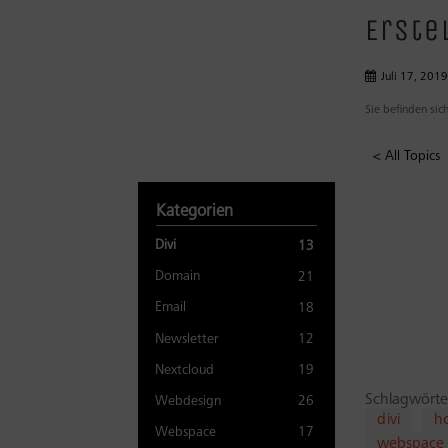
Erste
Juli 17, 201
Sie befinden sich
< All Topics
Kategorien
Divi
13
Domain
21
Email
18
Newsletter
12
Nextcloud
19
Schlagwörte
Webdesign
26
divi
h
Webspace
17
webspace