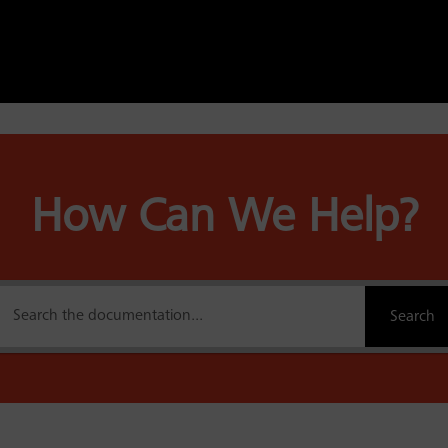
How Can We Help?
Search