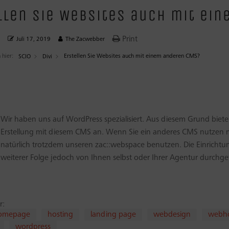
llen Sie Websites auch mit ei
Print
9
Juli 17, 2019
The Zacwebber
 hier:
Erstellen Sie Websites auch mit einem anderen CMS?
SCIO
Divi
Wir haben uns auf WordPress spezialisiert. Aus diesem Grund biete
Erstellung mit diesem CMS an. Wenn Sie ein anderes CMS nutzen 
natürlich trotzdem unseren zac::webspace benutzen. Die Einrichtu
weiterer Folge jedoch von Ihnen selbst oder Ihrer Agentur durchg
r:
omepage
hosting
landing page
webdesign
webho
wordpress